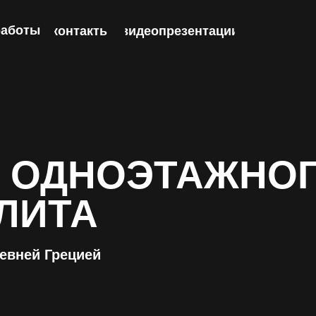
работы
контакты
видеопрезентации
 ОДНОЭТАЖНО
ЭЛИТА
евней Грецией